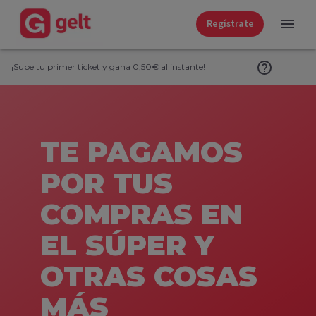
Regístrate
¡Sube tu primer ticket y gana 0,50€ al instante!
TE PAGAMOS
POR TUS
COMPRAS EN
EL SÚPER Y
OTRAS
COSAS
MÁS